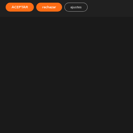
Facebook
ACEPTAR
rechazar
ajustes
BLOG
15 ideas originales para una despedida de soltero inolvidable
CATEGORÍAS DESTACADAS
Camisetas Personalizadas
Regalos para el día del padre
Camisetas día del padre
Camisetas Anime
Camisetas Dragon Ball
Camisetas One Piece