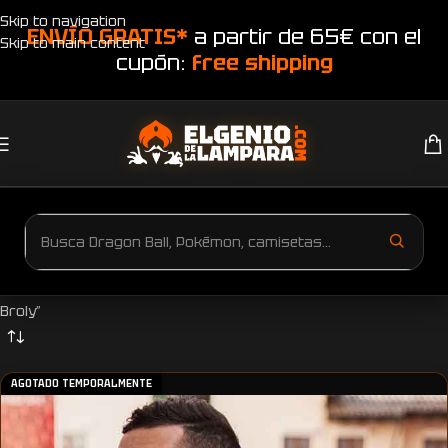
Skip to navigation
ENVÍO GRATIS*
a partir de 65€ con el
Skip to main content
cupón:
free shipping
Inicio
Productos etiquetados “Camiseta Dragon Ball Super Gogeta vs
Broly”
AGOTADO TEMPORALMENTE