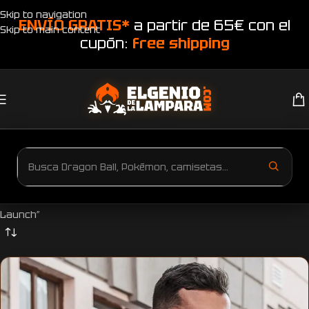
Skip to navigation
ENVÍO GRATIS*
a partir de 65€ con el
Skip to main content
cupón:
free shipping
Inicio
Productos etiquetados “Camiseta Dragon Ball la enfermera
Launch”