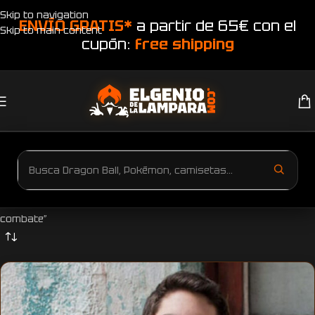
Skip to navigation
ENVÍO GRATIS*
a partir de 65€ con el
Skip to main content
cupón:
free shipping
Inicio
Productos etiquetados “Camiseta Dragon Ball Goku niveles de
combate”