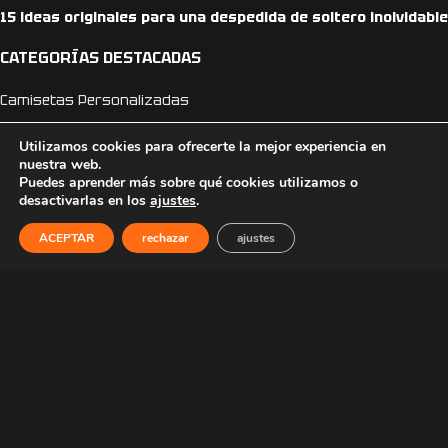
15 ideas originales para una despedida de soltero inolvidable
CATEGORÍAS DESTACADAS
Camisetas Personalizadas
Regalos para el día del padre
Utilizamos cookies para ofrecerte la mejor experiencia en
nuestra web.
Puedes aprender más sobre qué cookies utilizamos o
Camisetas día del padre
desactivarlas en los
ajustes
.
Camisetas Anime
ACEPTAR
rechazar
ajustes
Camisetas Dragon Ball
Camisetas One Piece
Sudaderas Personalizadas
Sudaderas Anime