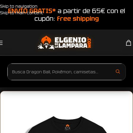
Skip to navigation
ENVÍO GRATIS*
a partir de 65€ con el
Skip to main content
cupón:
free shipping
Inicio
Productos etiquetados “Camiseta Demon Slayer”