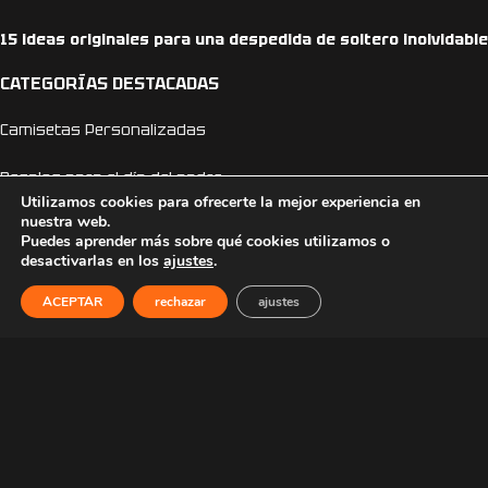
15 ideas originales para una despedida de soltero inolvidable
CATEGORÍAS DESTACADAS
Camisetas Personalizadas
Regalos para el día del padre
Utilizamos cookies para ofrecerte la mejor experiencia en
nuestra web.
Camisetas día del padre
Puedes aprender más sobre qué cookies utilizamos o
desactivarlas en los
ajustes
.
Camisetas Anime
ACEPTAR
rechazar
ajustes
Camisetas Dragon Ball
Camisetas One Piece
Sudaderas Personalizadas
Sudaderas Anime