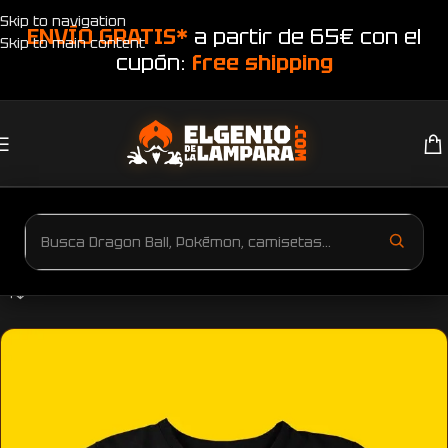
Skip to navigation
ENVÍO GRATIS*
a partir de 65€ con el
Skip to main content
cupón:
free shipping
Inicio
Productos etiquetados “Camiseta calavera Insomnio”