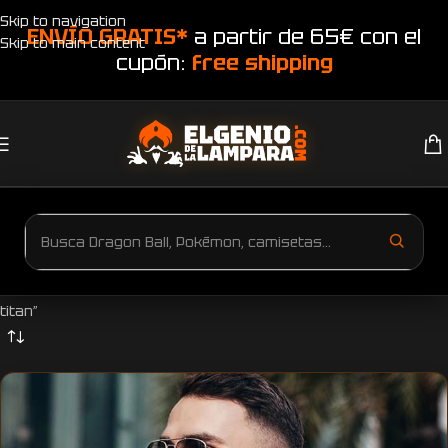
Skip to navigation
ENVÍO GRATIS*
a partir de 65€ con el
Skip to main content
cupón:
free shipping
Inicio
Productos etiquetados “camiseta ataque a los titanes colosal
titan”