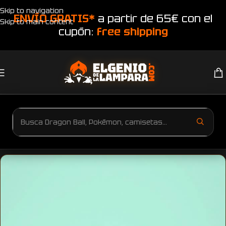
Skip to navigation
ENVÍO GRATIS*
a partir de 65€ con el
Skip to main content
cupón:
free shipping
Inicio
Productos etiquetados “aléjate tengo una tía loca”