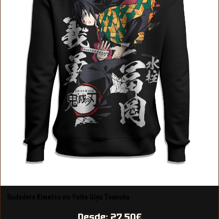
Sudadera Kimetsu no Yaiba Giyu Tomioka
Desde:
27,50
€