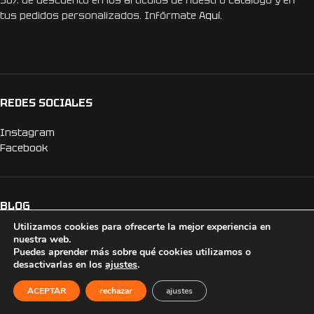
30% de descuento en los artículos de nuestro catálogo y en
tus pedidos personalizados. Infórmate
Aquí.
REDES SOCIALES
Instagram
Facebook
BLOG
Utilizamos cookies para ofrecerte la mejor experiencia en
15 ideas originales para una despedida de soltero inolvidable
nuestra web.
Puedes aprender más sobre qué cookies utilizamos o
CATEGORÍAS DESTACADAS
desactivarlas en los
ajustes
.
ACEPTAR
rechazar
ajustes
Camisetas Personalizadas