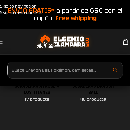
Skip to navigation
ENVÍO GRATIS*
a partir de 65€ con el
Skip to main content
cupón:
free shipping
SUDADERAS ATAQUE A
SUDADERAS DRAGON
LOS TITANES
BALL
17 products
40 products