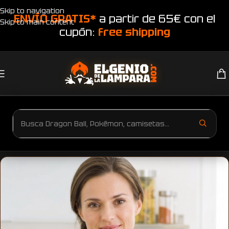
Skip to navigation
ENVÍO GRATIS*
a partir de 65€ con el
Skip to main content
cupón:
free shipping
Inicio
regalos personalizados dia de la madre