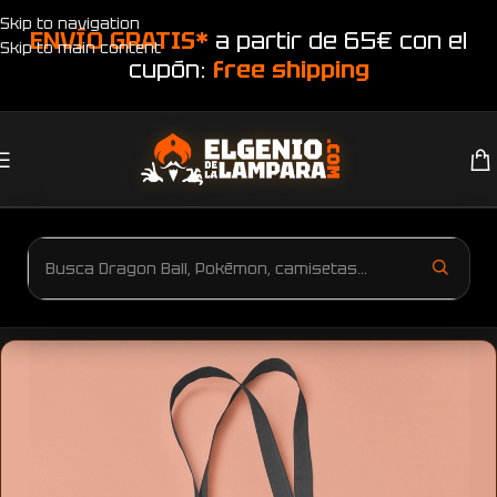
Skip to navigation
ENVÍO GRATIS*
a partir de 65€ con el
Skip to main content
cupón:
free shipping
Inicio
Productos etiquetados “Totebag retro gamer”