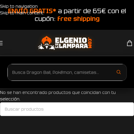
Skip to navigation
ENVÍO GRATIS*
a partir de 65€ con el
Skip to main content
cupón:
free shipping
Inicio
Productos etiquetados “Totebag mamá tu eres mi sol”
No se han encontrado productos que coincidan con tu
selección.