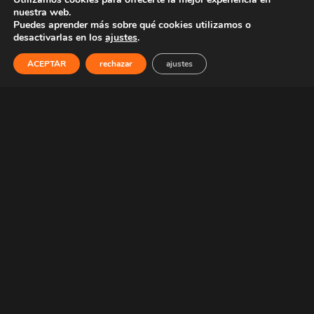
Condiciones generales
nuestra web.
Politica de privacidad
Puedes aprender más sobre qué cookies utilizamos o
Politica de cookies
desactivarlas en los
ajustes
.
ACEPTAR
rechazar
ajustes
COLABORACIONES
Webs amigas.
HAZTE DISTRIBUIDOR
¿Tienes tienda o vendes online?, hazte distribuidor y obtén un
30% de descuento en los artículos de nuestro catálogo y en
tus pedidos personalizados. Infórmate
Aquí.