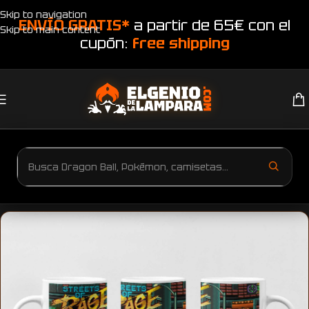
Skip to navigation
ENVÍO GRATIS*
a partir de 65€ con el
Skip to main content
cupón:
free shipping
Inicio
Productos etiquetados “taza Streets of Rage”