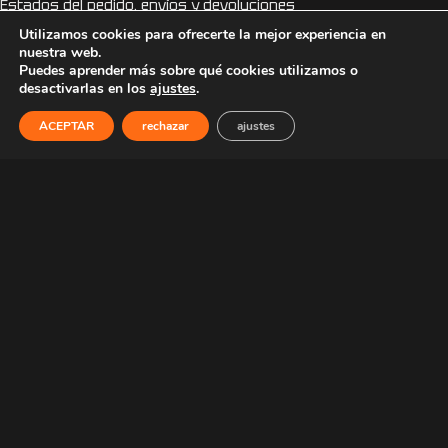
Estados del pedido, envíos y devoluciones
Condiciones generales
Utilizamos cookies para ofrecerte la mejor experiencia en
Politica de privacidad
nuestra web.
Puedes aprender más sobre qué cookies utilizamos o
Politica de cookies
desactivarlas en los
ajustes
.
ACEPTAR
rechazar
ajustes
COLABORACIONES
Webs amigas.
HAZTE DISTRIBUIDOR
¿Tienes tienda o vendes online?, hazte distribuidor y obtén un
30% de descuento en los artículos de nuestro catálogo y en
tus pedidos personalizados. Infórmate
Aquí.