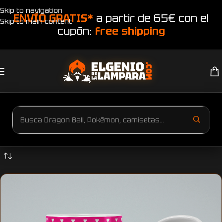
Skip to navigation
ENVÍO GRATIS*
a partir de 65€ con el
Skip to main content
cupón:
free shipping
Inicio
Productos etiquetados “Taza Dragon Ball mi gran devilidad”