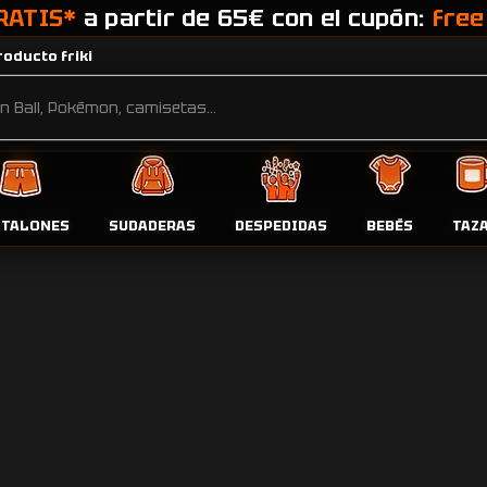
RATIS*
a partir de 65€ con el cupón:
free
oducto friki
u”
Pr
NTALONES
SUDADERAS
DESPEDIDAS
BEBÉS
TAZ