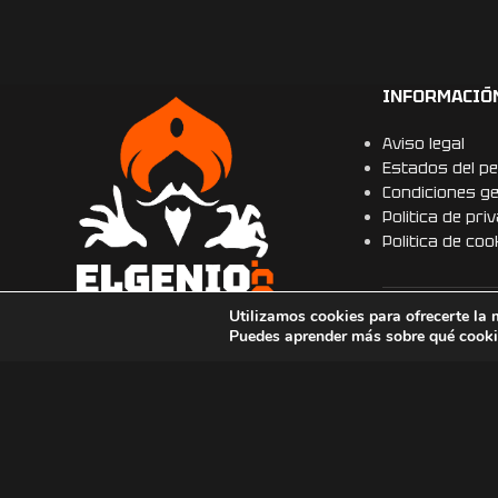
todo el mundo. P
importante es qu
encantó su rega
Se nota la profe
INFORMACIÓ
en su trabajo. 
tienda al 100% y 
Aviso legal
ellos para futuro
Estados del pe
gracias por hace
Condiciones g
especial se conv
Politica de pri
inolvidable!
Politica de coo
Utilizamos cookies para ofrecerte la 
COLABORACI
Puedes aprender más sobre qué cookie
Webs amigas.
Correo: info@elgeniodelalampara.com