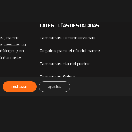
CATEGORÍAS DESTACADAS
e?, hazte
Camisetas Personalizadas
de descuento
atálogo y en
Regalos para el día del padre
 Infórmate
Camisetas día del padre
Camisetas Anime
rechazar
ajustes
Camisetas Dragon Ball
Camisetas One Piece
Sudaderas Personalizadas
Sudaderas Anime