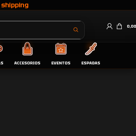
 shipping
0,0
oductos por página
9
24
36
AS
ACCESORIOS
EVENTOS
ESPADAS