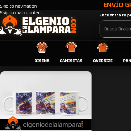
ENVÍO G
Skip to navigation
Skip to main content
Encuentra tu pr
Inicio
Productos etiquetados “Taza Dragon Ball la lucha de Gok
DISEÑA
CAMISETAS
OVERSIZE
PA