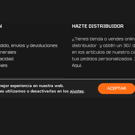
ero, sin duda, lo más
e a mí marido, le
lo de cumpleaños.
sionalidad que ponen
N
HAZTE DISTRIBUIDOR
Recomiendo esta
volveré a confiar en
¿Tienes tienda o vendes onlin
s regalos. ¡Muchísimas
dido, envíos y devoluciones
distribuidor y obtén un 30% 
r que un detalle tan
enerales
en los artículos de nuestro c
ierta en un recuerdo
vacidad
tus pedidos personalizados.
kies
Aquí.
mejor experiencia en nuestra web.
ACEPTAR
ONES
s utilizamos o desactivarlas en los
ajustes
.
REDES SOCIALES
Instagram
Facebook