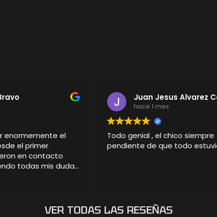
Bravo
Juan Jesus Alvarez 
s
hace 1 mes
er enormemente el
Todo genial , el chico siempre
esde el primer
pendiente de que todo estuvi
eron en contacto
iendo todas mis dudas
detalle del pedido.
sonalizada ha
cular, incluso mejor
aba. La calidad es
VER TODAS LAS RESEÑAS
iseño ha sorprendido a