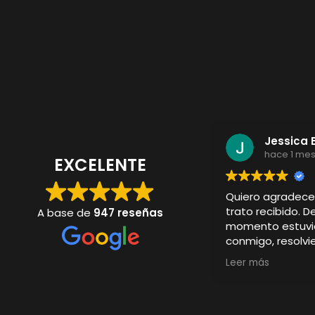
Jessica 
hace 1 me
EXCELENTE
Quiero agradec
trato recibido. D
A base de
947 reseñas
momento estuvi
conmigo, resolv
y cuidando cada 
Leer más
La camiseta per
quedado especta
de lo que imagin
excelente y el d