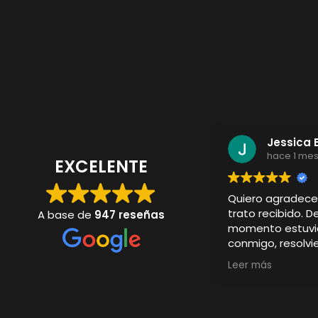
Jessica 
hace 1 me
EXCELENTE
Quiero agradec
trato recibido. D
A base de
947 reseñas
momento estuvi
conmigo, resolv
y cuidando cada 
Leer más
La camiseta per
quedado especta
de lo que imagin
excelente y el d