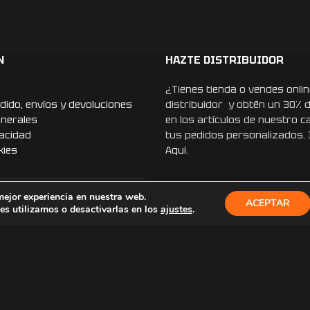
ero, sin duda, lo más
e a mí marido, le
lo de cumpleaños.
sionalidad que ponen
N
HAZTE DISTRIBUIDOR
Recomiendo esta
volveré a confiar en
¿Tienes tienda o vendes onlin
s regalos. ¡Muchísimas
dido, envíos y devoluciones
distribuidor y obtén un 30% 
r que un detalle tan
enerales
en los artículos de nuestro c
ierta en un recuerdo
vacidad
tus pedidos personalizados.
kies
Aquí.
mejor experiencia en nuestra web.
ACEPTAR
ONES
s utilizamos o desactivarlas en los
ajustes
.
REDES SOCIALES
Instagram
Facebook