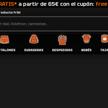
RATIS*
a partir de 65€ con el cupón:
free
oducto friki
os”
Pr
NTALONES
SUDADERAS
DESPEDIDAS
BEBÉS
TAZ