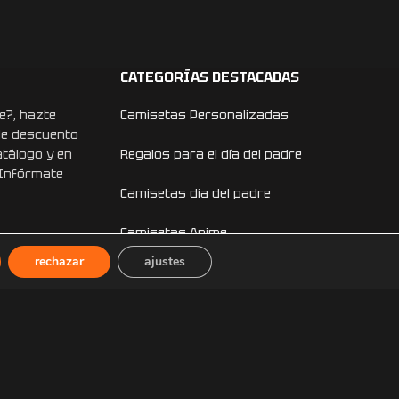
CATEGORÍAS DESTACADAS
e?, hazte
Camisetas Personalizadas
de descuento
atálogo y en
Regalos para el día del padre
 Infórmate
Camisetas día del padre
Camisetas Anime
rechazar
ajustes
Camisetas Dragon Ball
Camisetas One Piece
Sudaderas Personalizadas
Sudaderas Anime