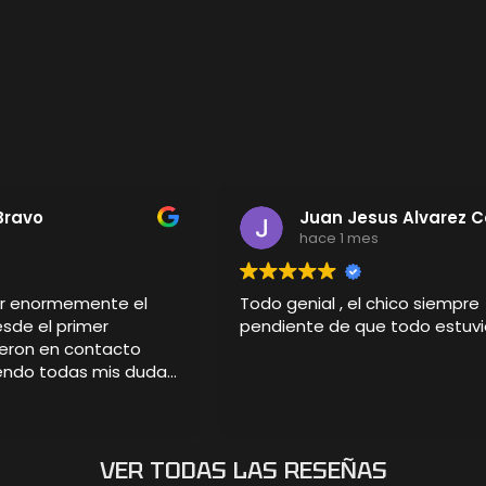
Bravo
Juan Jesus Alvarez 
s
hace 1 mes
er enormemente el
Todo genial , el chico siempre
esde el primer
pendiente de que todo estuvi
eron en contacto
iendo todas mis dudas
detalle del pedido.
sonalizada ha
cular, incluso mejor
aba. La calidad es
VER TODAS LAS RESEÑAS
iseño ha sorprendido a