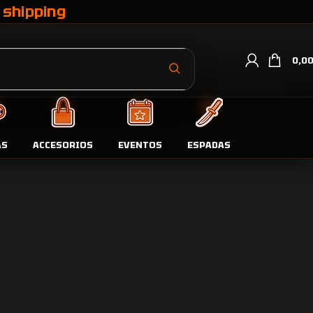
 shipping
0,0
oductos por página
9
24
36
AS
ACCESORIOS
EVENTOS
ESPADAS