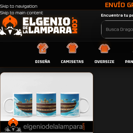
ENVÍO G
Skip to navigation
Skip to main content
Encuentra tu pr
Inicio
Productos etiquetados “Taza Dragon Ball el palacio de Di
DISEÑA
CAMISETAS
OVERSIZE
PA