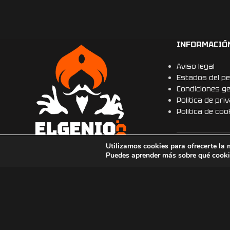
todo el mundo. P
importante es qu
encantó su rega
Se nota la profe
INFORMACIÓ
en su trabajo. 
tienda al 100% y 
Aviso legal
ellos para futuro
Estados del pe
gracias por hace
Condiciones g
especial se conv
Politica de pri
inolvidable!
Politica de coo
Utilizamos cookies para ofrecerte la 
COLABORACI
Puedes aprender más sobre qué cookie
Webs amigas.
Correo: info@elgeniodelalampara.com