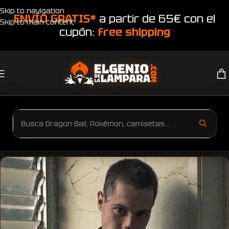
Skip to navigation
ENVÍO GRATIS*
a partir de 65€ con el
Skip to main content
cupón:
free shipping
Inicio
Productos etiquetados “Sudadera Star Wars 1977”