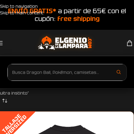
Skip to navigation
ENVÍO GRATIS*
a partir de 65€ con el
Skip to main content
cupón:
free shipping
Inicio
Productos etiquetados “Camiseta oversized Dragon Ball Goku
ultra instinto”
T
A
L
L
A
J
E
O
V
E
R
S
I
Z
E
D