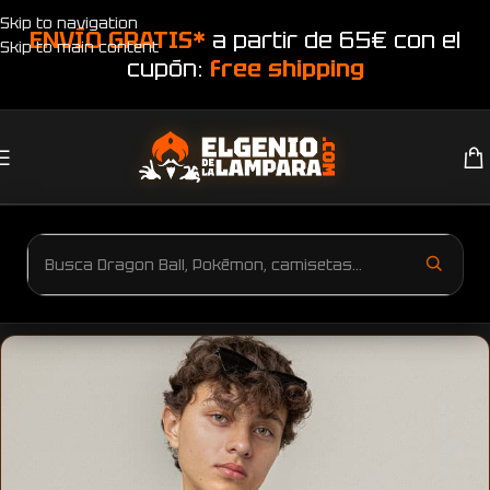
Skip to navigation
ENVÍO GRATIS*
a partir de 65€ con el
Skip to main content
cupón:
free shipping
Inicio
Productos etiquetados “Camiseta One Puch Man art”