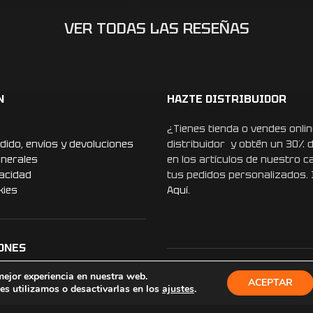
cular, incluso mejor
aba. La calidad es
VER TODAS LAS RESEÑAS
iseño ha sorprendido a
ero, sin duda, lo más
e a mí marido, le
lo de cumpleaños.
sionalidad que ponen
N
HAZTE DISTRIBUIDOR
Recomiendo esta
volveré a confiar en
¿Tienes tienda o vendes onlin
s regalos. ¡Muchísimas
dido, envíos y devoluciones
distribuidor y obtén un 30% 
r que un detalle tan
enerales
en los artículos de nuestro c
ierta en un recuerdo
vacidad
tus pedidos personalizados.
kies
Aquí.
ONES
mejor experiencia en nuestra web.
REDES SOCIALES
ACEPTAR
s utilizamos o desactivarlas en los
ajustes
.
Instagram