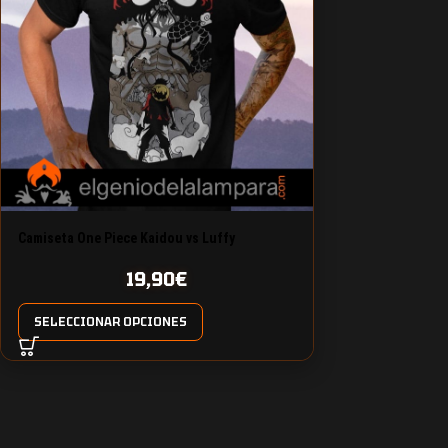
Camiseta One Piece Kaidou vs Luffy
19,90
€
SELECCIONAR OPCIONES