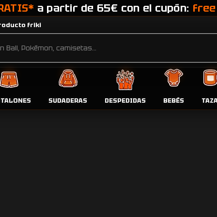
RATIS*
a partir de 65€ con el cupón:
free
oducto friki
ffy”
Pr
NTALONES
SUDADERAS
DESPEDIDAS
BEBÉS
TAZ