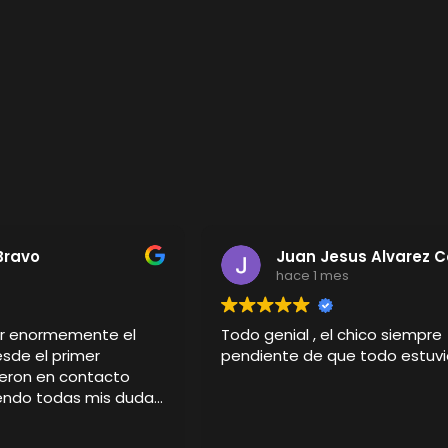
Bravo
Juan Jesus Alvarez 
s
hace 1 mes
er enormemente el
Todo genial , el chico siempre
esde el primer
pendiente de que todo estuvi
eron en contacto
iendo todas mis dudas
detalle del pedido.
sonalizada ha