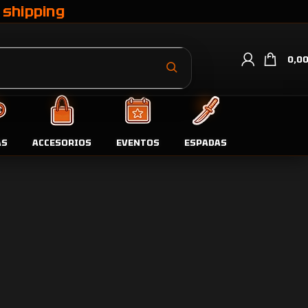
 shipping
0,0
oductos por página
9
24
36
AS
ACCESORIOS
EVENTOS
ESPADAS