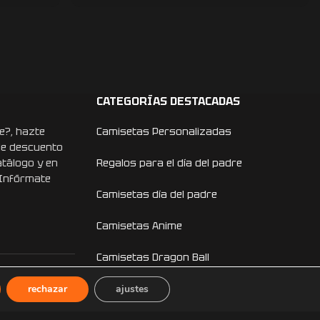
CATEGORÍAS DESTACADAS
e?, hazte
Camisetas Personalizadas
de descuento
atálogo y en
Regalos para el día del padre
 Infórmate
Camisetas día del padre
Camisetas Anime
Camisetas Dragon Ball
rechazar
Camisetas One Piece
ajustes