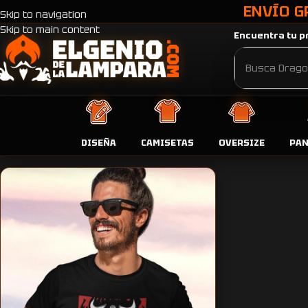
ENVÍO G
Skip to navigation
Skip to main content
Encuentra tu pr
Inicio
Productos etiquetados “Camiseta One Piece Kaidou vs Lu
DISEÑA
CAMISETAS
OVERSIZE
PA