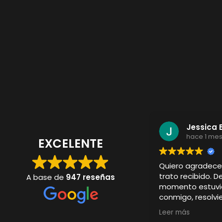
Jessica 
hace 1 me
EXCELENTE
Quiero agradec
trato recibido. D
A base de
947 reseñas
momento estuvi
conmigo, resolv
y cuidando cada 
Leer más
La camiseta per