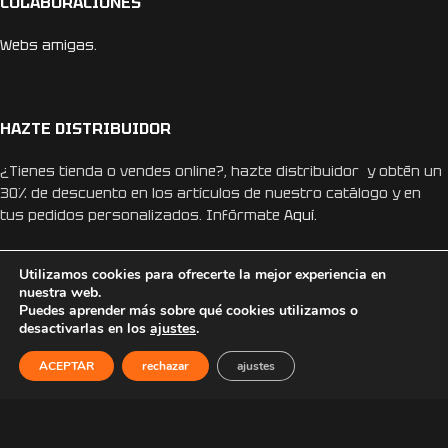
COLABORACIONES
Webs amigas.
HAZTE DISTRIBUIDOR
¿Tienes tienda o vendes online?, hazte distribuidor y obtén un
30% de descuento en los artículos de nuestro catálogo y en
tus pedidos personalizados. Infórmate
Aquí.
Utilizamos cookies para ofrecerte la mejor experiencia en
nuestra web.
Puedes aprender más sobre qué cookies utilizamos o
desactivarlas en los
ajustes
.
REDES SOCIALES
ACEPTAR
rechazar
ajustes
Instagram
Facebook