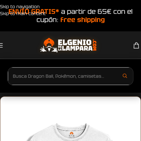
Skip to navigation
ENVÍO GRATIS*
a partir de 65€ con el
Skip to main content
cupón:
free shipping
Inicio
Productos etiquetados “Camiseta feliz día apa”