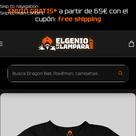
Skip to navigation
ENVÍO GRATIS*
a partir de 65€ con el
Skip to main content
cupón:
free shipping
Inicio
Productos etiquetados “Camiseta calavera”