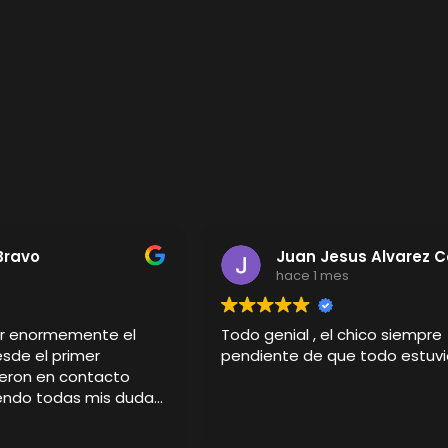
Bravo
Juan Jesus Alvarez 
s
hace 1 mes
er enormemente el
Todo genial , el chico siempre
esde el primer
pendiente de que todo estuvi
eron en contacto
iendo todas mis dudas
detalle del pedido.
sonalizada ha