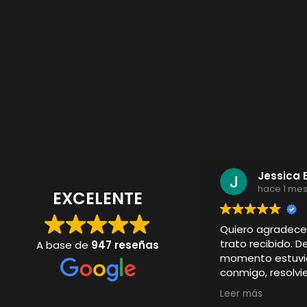
Jessica 
hace 1 me
EXCELENTE
Quiero agradec
trato recibido. D
A base de
947 reseñas
momento estuvi
conmigo, resolv
y cuidando cada 
Leer más
La camiseta per