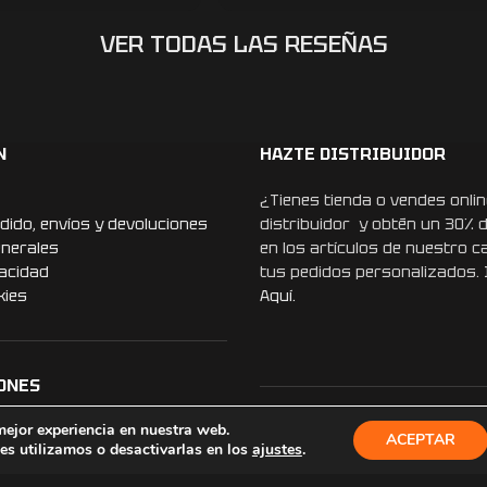
cular, incluso mejor
aba. La calidad es
VER TODAS LAS RESEÑAS
iseño ha sorprendido a
ero, sin duda, lo más
e a mí marido, le
lo de cumpleaños.
sionalidad que ponen
N
HAZTE DISTRIBUIDOR
Recomiendo esta
volveré a confiar en
¿Tienes tienda o vendes onlin
s regalos. ¡Muchísimas
dido, envíos y devoluciones
distribuidor y obtén un 30% 
r que un detalle tan
enerales
en los artículos de nuestro c
ierta en un recuerdo
vacidad
tus pedidos personalizados.
kies
Aquí.
ONES
mejor experiencia en nuestra web.
REDES SOCIALES
ACEPTAR
s utilizamos o desactivarlas en los
ajustes
.
Instagram