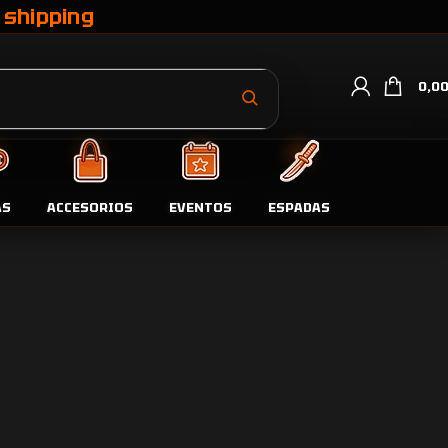
 shipping
0,0
oductos por página
9
24
36
AS
ACCESORIOS
EVENTOS
ESPADAS