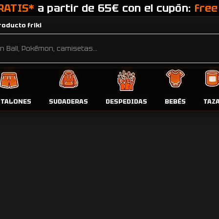
RATIS*
a partir de 65€ con el cupón:
free
oducto friki
navideño”
Pr
NTALONES
SUDADERAS
DESPEDIDAS
BEBÉS
TAZ