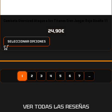
Camiseta Oversized Ataque a los Titanes Eren Jaeger Rojo Diseño 11
24,90
€
SELECCIONAR OPCIONES
1
2
3
4
5
6
7
→
VER TODAS LAS RESEÑAS